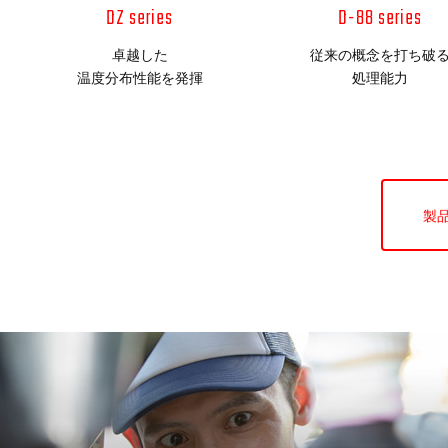
DZ series
D-88 series
卓越した
従来の概念を打ち破
温度分布性能を発揮
処理能力
製