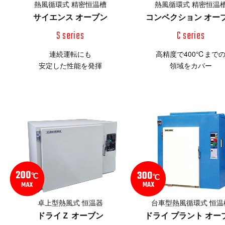
熱風循環式 精密恒温槽
熱風循環式 精密恒温
サイエンス オーブン
コンベクション オー
S series
C series
連続運転にも
高精度で400℃まで
安定した性能を発揮
領域をカバー
卓上型熱風式 恒温器
台車型熱風循環式 恒温
ドライＺ オーブン
ドライ プラント オー