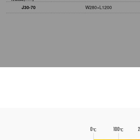
J30-70
W280×L1200