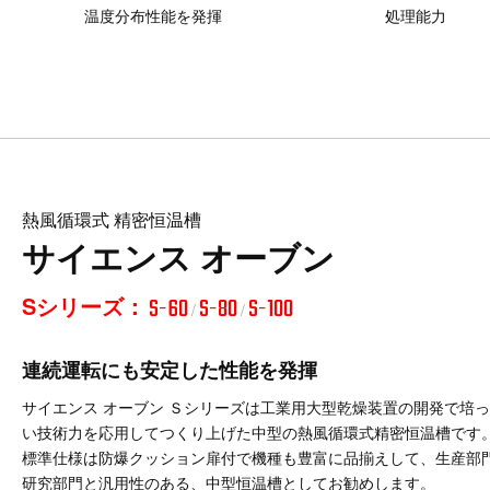
温度分布性能を発揮
処理能力
熱風循環式 精密恒温槽
サイエンス オーブン
Sシリーズ：
S-60
S-80
S-100
/
/
連続運転にも安定した性能を発揮
サイエンス オーブン Ｓシリーズは工業用大型乾燥装置の開発で培
い技術力を応用してつくり上げた中型の熱風循環式精密恒温槽です
標準仕様は防爆クッション扉付で機種も豊富に品揃えして、生産部
研究部門と汎用性のある、中型恒温槽としてお勧めします。