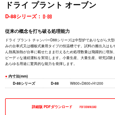
ドライ プラント オーブン
D-88シリーズ：
D-88
従来の概念を打ち破る処理能力
ドライ プラント チャンバーD88シリーズは中型炉でありながら大
みの台車式又は棚板式兼用タイプの恒温槽です。試料の搬出入はも
ん熱風加熱が台車に載せたまま行えるため処理数量は飛躍的に増加
ピーディな連続運転を実現します。小量生産、大量生産、研究試験
あらゆる用途に驚異的な能力を発揮します。
●
内寸法(mm)
D-88シリーズ
D-88
W800×D800×H1200
詳細版 PDFダウンロード
PDF DOWNLOAD