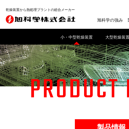
乾燥装置から熱処理プラントの総合メーカー
旭科学の強み
小・中型乾燥装置
大型乾燥装
PRODUCT 
製品情報