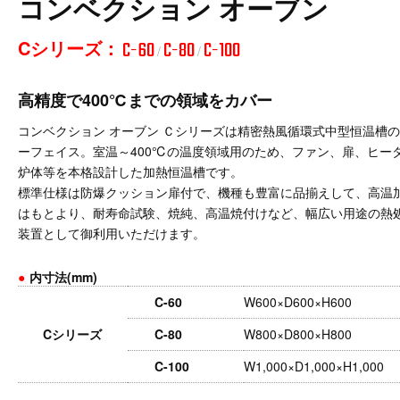
コンベクション オーブン
Cシリーズ：
C-60
C-80
C-100
/
/
高精度で400℃までの領域をカバー
コンベクション オーブン Ｃシリーズは精密熱風循環式中型恒温槽
ーフェイス。室温～400℃の温度領域用のため、ファン、扉、ヒー
炉体等を本格設計した加熱恒温槽です。
標準仕様は防爆クッション扉付で、機種も豊富に品揃えして、高温
はもとより、耐寿命試験、焼純、高温焼付けなど、幅広い用途の熱
装置として御利用いただけます。
●
内寸法(mm)
C-60
W600×D600×H600
Cシリーズ
C-80
W800×D800×H800
C-100
W1,000×D1,000×H1,000