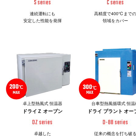
S series
C series
連続運転にも
高精度で400℃まで
安定した性能を発揮
領域をカバー
卓上型熱風式 恒温器
台車型熱風循環式 恒温
ドライＺ オーブン
ドライ プラント オー
DZ series
D-88 series
卓越した
従来の概念を打ち破