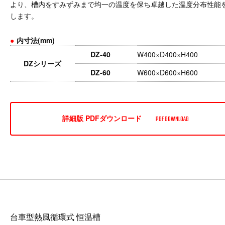
より、槽内をすみずみまで均一の温度を保ち卓越した温度分布性能
します。
●
内寸法(mm)
DZ-40
W400×D400×H400
DZシリーズ
DZ-60
W600×D600×H600
詳細版 PDFダウンロード
PDF DOWNLOAD
台車型熱風循環式 恒温槽