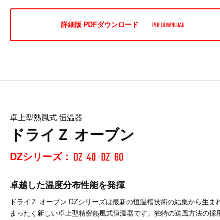
詳細版 PDFダウンロード
PDF DOWNLOAD
卓上型熱風式 恒温器
ドライＺ オーブン
DZシリーズ：
DZ-40
DZ-60
/
卓越した温度分布性能を発揮
ドライＺ オーブン DZシリーズは最新の恒温槽技術の結集から生ま
まったく新しい卓上型精密熱風式恒温器です。独特の送風方法の採