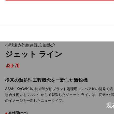
小型遠赤外線連続式 加熱炉
ジェット ライン
J30-70
従来の熱処理工程概念を一新した新鋭機
ASAHI KAGAKUの技術陣が熱プラント処理用コンベア炉の開発で培
総合技術力をフルに生かして製造したジェット ラインは、従来の恒
のイメージを一新したニュータイプ。
●
有効面(mm)