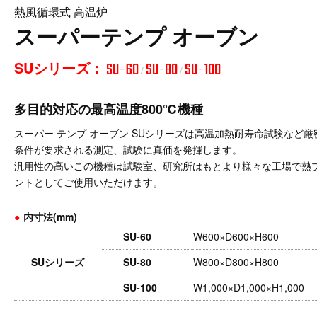
熱風循環式 高温炉
スーパーテンプ オーブン
SUシリーズ：
SU-60
SU-80
SU-100
/
/
多目的対応の最高温度800℃機種
スーパー テンプ オーブン SUシリーズは高温加熱耐寿命試験など厳
条件が要求される測定、試験に真価を発揮します。
汎用性の高いこの機種は試験室、研究所はもとより様々な工場で熱
ントとしてご使用いただけます。
●
内寸法(mm)
SU-60
W600×D600×H600
SUシリーズ
SU-80
W800×D800×H800
SU-100
W1,000×D1,000×H1,000